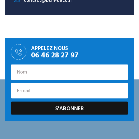
contact@bcm-deco.fr
APPELEZ NOUS
06 46 28 27 97
S'ABONNER