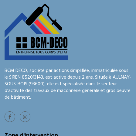
BCM DECO, société par actions simplifiée, immatriculée sous
le SIREN 852013143, est active depuis 2 ans. Située à AULNAY-
SOUS-BOIS (93600), elle est spécialisée dans le secteur
d'activité des travaux de maçonnerie générale et gros oeuvre
de bâtiment.
Zone d'intervention